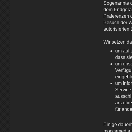
Sogenannte d
dem Endgerät 
Präferenzen d
Besuch der W
autorisierten 
Wir setzen da
um auf 
dass si
um unse
Verfügu
eingebl
um Info
Service
ausschl
anzubie
für and
Einige dauerh
moccamedia, M