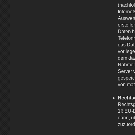
(nachfo
Interne
Auswert
erstelle
Daten ha
Telefon
das Dat
vorlieg
dem daz
Rahmen 
Server 
gespeic
von mat
Rechts
Rechtsg
1f) EU-
darin, 
zuzuord