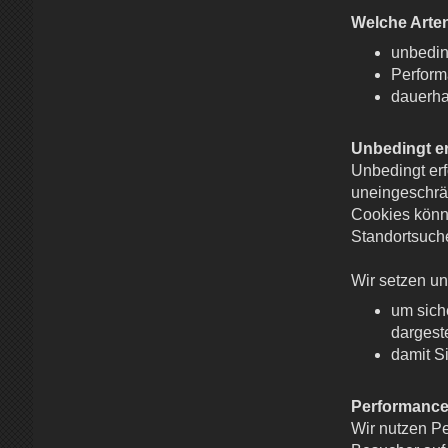
Welche Arten
unbedin
Perfor
dauerha
Unbedingt er
Unbedingt erf
uneingeschrä
Cookies könne
Standortsuch
Wir setzen un
um siche
dargest
damit S
Performance
Wir nutzen P