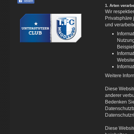
Teilen
1. Arten verarb
Wir respektie
Privatsphäre 
und verarbei
Informa
Nutzung
Beispie
Informa
Websit
Informa
Weitere Infor
Diese Websit
anderer verb
Bedenken Sie 
Datenschutzbe
Datenschutzric
Diese Websit