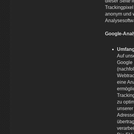
dieser Seite 
Trackingpixe
anonym und w
Analysesoftwa
Google-Anal
Umfang
Auf uns
Google 
(nachfo
Webtrac
eine An
ermögli
Trackin
zu opti
unserer
Adresse
übertra
verarbei