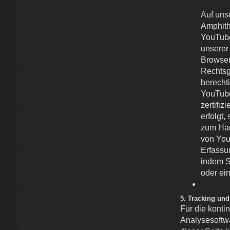
Auf uns
Amphith
YouTube
unserer
Browser
Rechtsg
berechti
YouTube
zertifizi
erfolgt,
zum Han
von Yo
Erfassu
indem S
oder ein
5. Tracking un
Für die konti
Analysesoftw