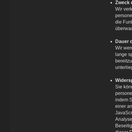
Zweck 
Wir ver
persone
die Funk
überwac
Dauer 
Wir werd
lange s
bereitz
unterli
Widers
Sie kön
persone
indem S
einer a
JavaScr
Analyse
Beseiti