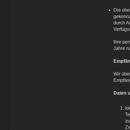
Die oben
gekennz
durch A
Verfügun
Ihre pe
Jahre n
Empfän
Wir übe
Empfän
Daten 
Id
Te
zu
Zw