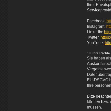
Ihrer Privats
Serviceprovid
Facebook:
ht
Instagram:
ht
LinkedIn:
htt
Twitter:
https:
YouTube:
htt
10. Ihre Rechte
Sie haben als
Auskunftsrech
Vergessenwerd
Datenübertrag
EU-DSGVO be
Ihre persone
Bitte beachte
können bzw. w
müssen.