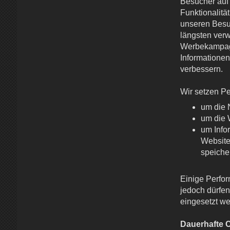
Besucher auf
Funktionalitä
unseren Besu
längsten verw
Werbekampagne
Informationen
verbessern.
Wir setzen P
um die 
um die 
um Info
Website
speicher
Einige Perfor
jedoch dürfe
eingesetzt we
Dauerhafte 