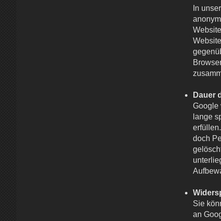
In unse
anonymi
Website
Website
gegenüb
Browser
zusamm
Dauer 
Google 
lange s
erfülle
doch Pe
gelösch
unterlie
Aufbewa
Widers
Sie kön
an Goog